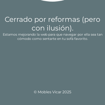
Cerrado por reformas (pero
con ilusión).
Estamos mejorando la web para que navegar por ella sea tan
cómodo como sentarte en tu sofá favorito.
© Mobles Vicar 2025