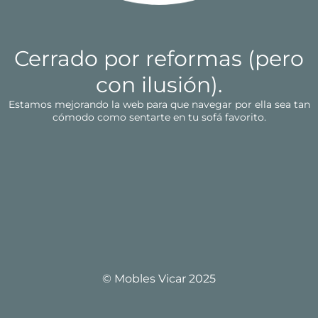
Cerrado por reformas (pero
con ilusión).
Estamos mejorando la web para que navegar por ella sea tan
cómodo como sentarte en tu sofá favorito.
© Mobles Vicar 2025