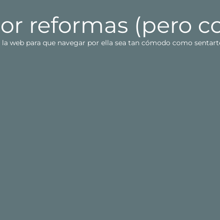
or reformas (pero con
a web para que navegar por ella sea tan cómodo como sentarte 