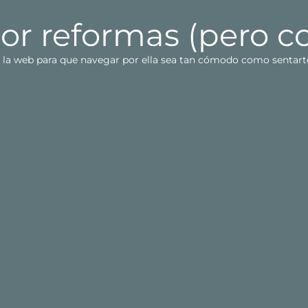
or reformas (pero con
a web para que navegar por ella sea tan cómodo como sentarte 