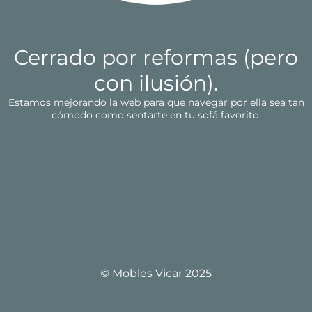
Cerrado por reformas (pero
con ilusión).
Estamos mejorando la web para que navegar por ella sea tan
cómodo como sentarte en tu sofá favorito.
© Mobles Vicar 2025