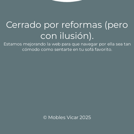
Cerrado por reformas (pero
con ilusión).
Estamos mejorando la web para que navegar por ella sea tan
cómodo como sentarte en tu sofá favorito.
© Mobles Vicar 2025