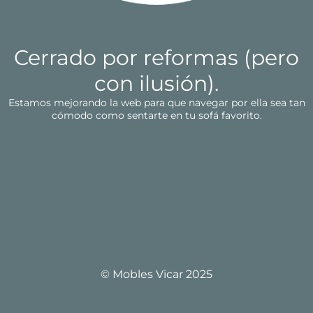
Cerrado por reformas (pero
con ilusión).
Estamos mejorando la web para que navegar por ella sea tan
cómodo como sentarte en tu sofá favorito.
© Mobles Vicar 2025